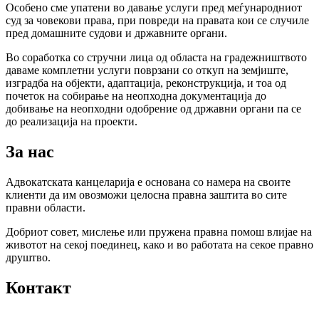
Особено сме упатени во давање услуги пред меѓународниот
суд за човекови права, при повреди на правата кои се случиле
пред домашните судови и државните органи.
Во соработка со стручни лица од областа на градежништвото
даваме комплетни услуги поврзани со откуп на земјиште,
изградба на објекти, адаптација, реконструкција, и тоа од
почеток на собирање на неопходна документација до
добивање на неопходни одобрение од државни органи па се
до реализација на проекти.
За нас
Адвокатската канцеларија е основана со намера на своите
клиенти да им овозможи целосна правна заштита во сите
правни области.
Добриот совет, мислење или пружена правна помош влијае на
животот на секој поединец, како и во работата на секое правно
друштво.
Контакт