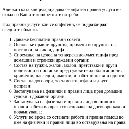
Адвокатската канцеларија дава сеопфатна правна услуга во
склад со Вашите конкретните потреби.
Под правни услуги кои се опфатени, се подразбираат
следните области:
Давање бесплатни правни совети;
Основање правни друштва, промени во друштвата,
постапки на ликвидација.
Спремање на целосна тендерска документација пред
домашни и странски државни органи;
Состав на тужби, жалби, молби, претставки и други
поднесоци и постапки пред судовите од облигациони,
кривични, наследни, имотни, и работни правни односи;
Состав на договори, тестаменти, изјави и други
исправи;
Застапувања на физички и правни лица пред домашни
судови и државни органи;
Застапувања на физички и правни лица во нивните
правни работи во врска со основање на договори како и
порамнувања;
Услуги во врска со останати работи и правна помош во
име на физички и правни лица во остварувања на права.